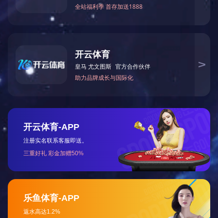
NEWS
公司理念
开云体育建设目的
我们的服
开云体育铸魂，行为理念塑身
为用户提供优质产品，
平衡重式内燃叉车