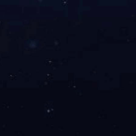
“一带一路”合作共赢
Service Center : + 4008 - 450 - 888
正
平
蓄
星空官方站网站-星空(中国)
星空官方网站-星空xingkong(中国)
爱游戏入
口|爱游戏平台官方|爱游戏平台官方入口
米兰官方网站-米兰milan(中国)
华体会在线登录官网-华体会(中国)
乐鱼平台-乐鱼(中国)一站式服务平台
乐鱼·官方版网站登录入口-乐鱼leyu(中国)
华体会体育-华体会(中国)-华体