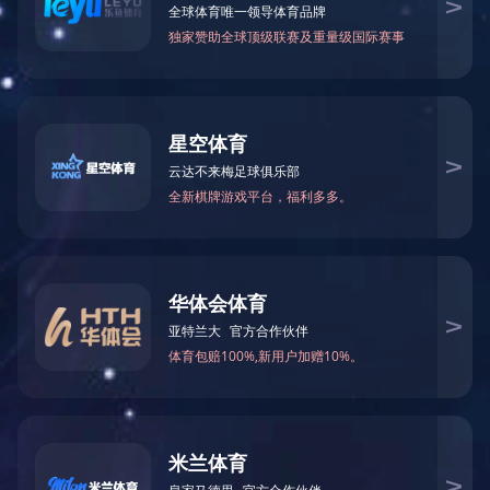
01
02
03
INTRODUCE
公司简介