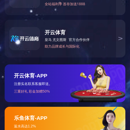
NEWS
公司理念
开云体育建设目的
我们的服
开云体育铸魂，行为理念塑身
为用户提供优质产品，
平衡重式内燃叉车