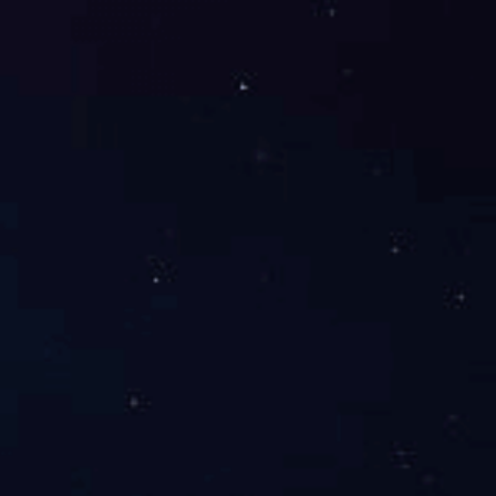
MORE +
开云(中国)一站式服务官方网站 董事长孟祥亭新
由中国叉车网、中国AGV网、汉诺威米兰佰特展览（广州）有限公司联合主办的主题为“智慧 ...
海关总署评为大连首批“中国外贸出 ...