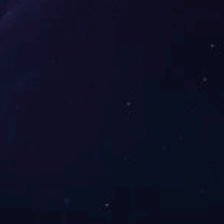
制造业，励精图治，再铸辉煌
21
开云体育-
1月
春致辞
2023
...
30
喜讯
8月
2022
13
我司被中国
6月
2022