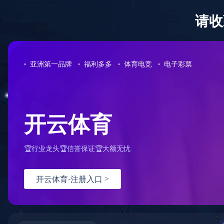
开云体育
售
开云体育
关于我们
开云体育-开
开云体育-开云(中国)一站式服务官方网站
集装箱作业叉车
正面吊运机
内燃牵引车