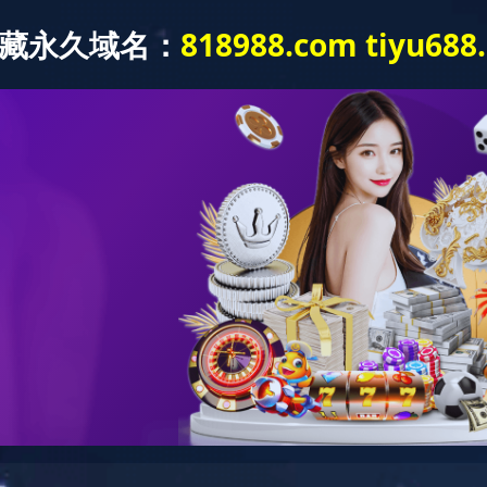
4008-450-888
后服务热线
云(中国)一站式服务官方网站
开云体育
技术服务