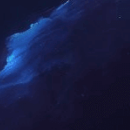
公司核心价值观
用户满意/员工满意/股东满意/社会满意
MORE +