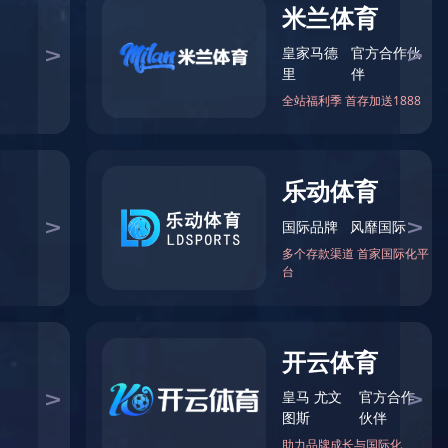
<
>
30
300
余个系列
余种品种规格