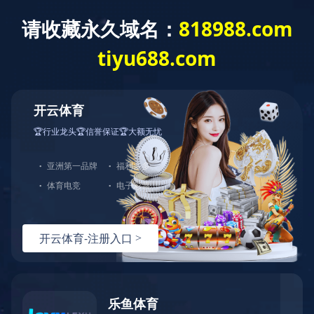
开云体育
开云体育
关于我们
技术中心
常见问题