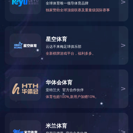
集装箱作业叉车
内燃牵引车
2.5~3.0t
3.5~5.0t
6.0~8.0t
平衡重式内燃叉车
平衡重式蓄电池叉车
特种车辆
蓄电池牵引车
锂电池叉车