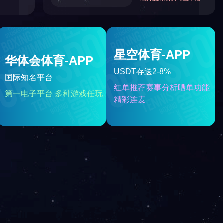
C系列
3t
B系列
2.5吨
1
Prev
2
Next
 ALL RIGHTS RESERVED /
辽公网安备21021102000070号 //
DESIGNED BY