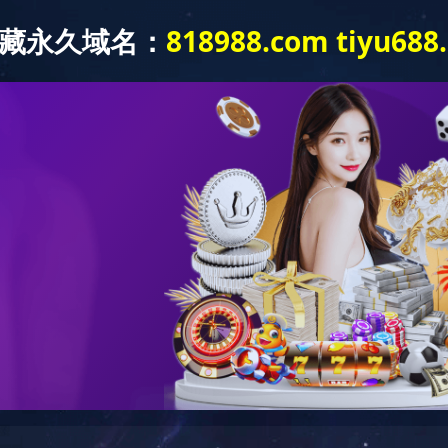
开云体育-开云(中国)一站式服务官方网站
开云体育
技术服务