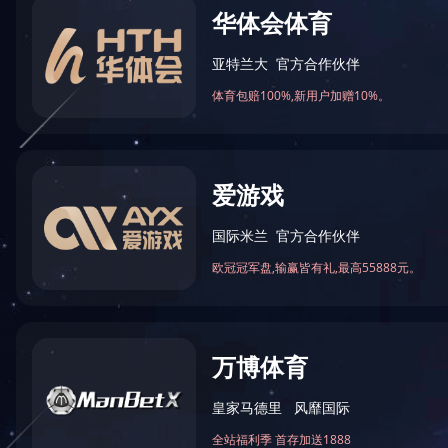
集装箱作业叉车
内燃牵引车
平衡重式内燃叉车
1~4.5t
5.0~7.0t
8.0~10.0t
10~45t
石材市场专用叉车
平衡重式蓄电池叉车
特种车辆
蓄电池牵引车
锂电池叉车