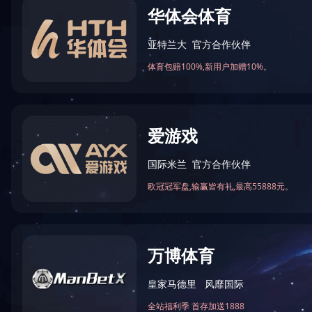
集装箱作业叉车
内燃牵引车
平衡重式内燃叉车
平衡重式蓄电池叉车
特种车辆
蓄电池牵引车
锂电池叉车
产品特点
产品参数
信息下载