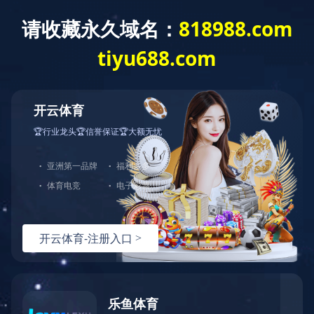
开云体育
开云体育
关于我们
所有产品
空箱 5层
正面吊运机