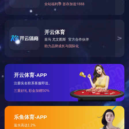
NEWS
公司理念
开云体育建设目的
我们的服
开云体育铸魂，行为理念塑身
为用户提供优质产品，
平衡重式内燃叉车