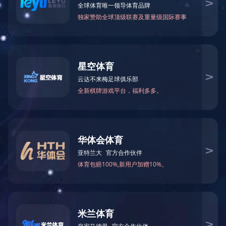
01
02
03
INTRODUCE
公司简介