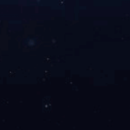
“一带一路”合作共赢
Service Center : + 4008 - 450 - 888
正
平
蓄
星空官方站网站-星空(中国)
星空官方网站-星空xingkong(中国)
爱游戏入
口|爱游戏平台官方|爱游戏平台官方入口
米兰官方网站-米兰milan(中国)
华体会在线登录官网-华体会(中国)
乐鱼平台-乐鱼(中国)一站式服务平台
乐鱼·官方版网站登录入口-乐鱼leyu(中国)
华体会体育-华体会(中国)-华体